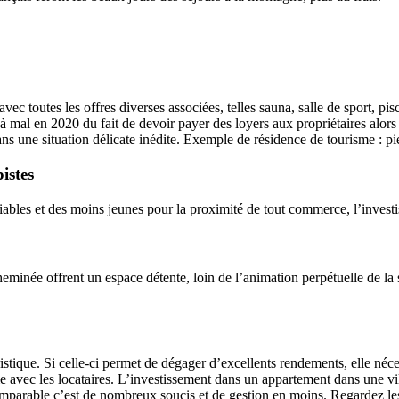
avec toutes les offres diverses associées, telles sauna, salle de sport, p
 à mal en 2020 du fait de devoir payer des loyers aux propriétaires alo
 dans une situation délicate inédite. Exemple de résidence de tourisme
istes
kiables et des moins jeunes pour la proximité de tout commerce, l’invest
 cheminée offrent un espace détente, loin de l’animation perpétuelle de la 
ristique. Si celle-ci permet de dégager d’excellents rendements, elle néc
me avec les locataires. L’investissement dans un appartement dans une v
mparable c’est de nombreux soucis et de gestion en moins. Regardez les p