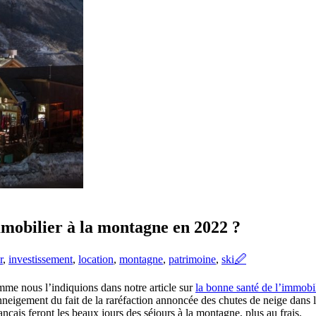
mobilier à la montagne en 2022 ?
r
,
investissement
,
location
,
montagne
,
patrimoine
,
ski
🖉
mme nous l’indiquions dans notre article sur
la bonne santé de l’immobi
enneigement du fait de la raréfaction annoncée des chutes de neige dans le
rançais feront les beaux jours des séjours à la montagne, plus au frais.