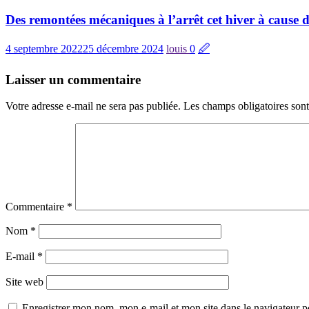
Des remontées mécaniques à l’arrêt cet hiver à cause d
4 septembre 2022
25 décembre 2024
louis
0
🖉
Laisser un commentaire
Votre adresse e-mail ne sera pas publiée.
Les champs obligatoires son
Commentaire
*
Nom
*
E-mail
*
Site web
Enregistrer mon nom, mon e-mail et mon site dans le navigateur