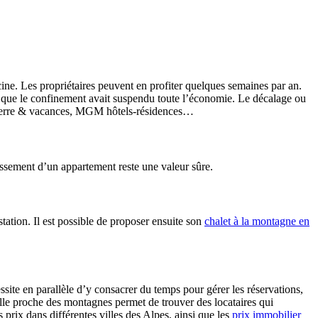
iscine. Les propriétaires peuvent en profiter quelques semaines par an.
rs que le confinement avait suspendu toute l’économie. Le décalage ou
 : pierre & vacances, MGM hôtels-résidences…
issement d’un appartement reste une valeur sûre.
station. Il est possible de proposer ensuite son
chalet à la montagne en
essite en parallèle d’y consacrer du temps pour gérer les réservations,
ille proche des montagnes permet de trouver des locataires qui
rix dans différentes villes des Alpes, ainsi que les
prix immobilier