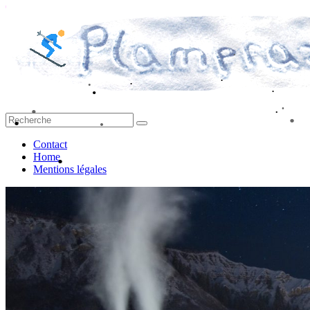
Passer
au
contenu
•
•
•
•
•
Plampraz.fr
•
•
•
Contact
•
Home
•
•
•
Mentions légales
•