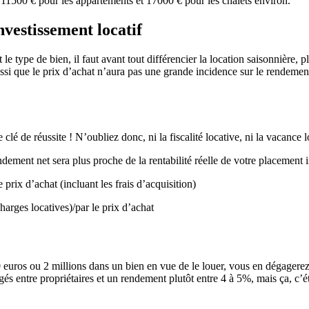
² 11500 € pour les appartements et 17000 € pour les chalets environ.
vestissement locatif
t et le type de bien, il faut avant tout différencier la location saisonnièr
r aussi que le prix d’achat n’aura pas une grande incidence sur le rende
lé de réussite ! N’oubliez donc, ni la fiscalité locative, ni la vacance l
ement net sera plus proche de la rentabilité réelle de votre placement 
prix d’achat (incluant les frais d’acquisition)
arges locatives)/par le prix d’achat
uros ou 2 millions dans un bien en vue de le louer, vous en dégagerez à 
gés entre propriétaires et un rendement plutôt entre 4 à 5%, mais ça, c’é