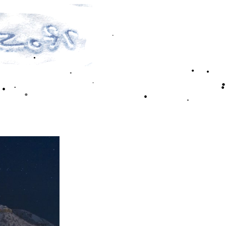
•
•
•
•
•
•
•
•
•
•
•