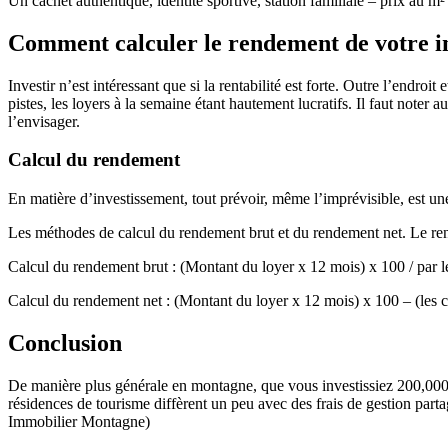
Un cachet authentique, identité sportive, station familiale – prix au m
Comment calculer le rendement de votre in
Investir n’est intéressant que si la rentabilité est forte. Outre l’endroi
pistes, les loyers à la semaine étant hautement lucratifs. Il faut note
l’envisager.
Calcul du rendement
En matière d’investissement, tout prévoir, même l’imprévisible, est une c
Les méthodes de calcul du rendement brut et du rendement net. Le rend
Calcul du rendement brut : (Montant du loyer x 12 mois) x 100 / par le 
Calcul du rendement net : (Montant du loyer x 12 mois) x 100 – (les ch
Conclusion
De manière plus générale en montagne, que vous investissiez 200,000 e
résidences de tourisme diffèrent un peu avec des frais de gestion parta
Immobilier Montagne)