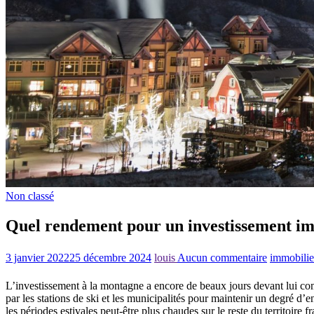
Non classé
Quel rendement pour un investissement im
3 janvier 2022
25 décembre 2024
louis
Aucun commentaire
immobilie
L’investissement à la montagne a encore de beaux jours devant lui co
par les stations de ski et les municipalités pour maintenir un degré d’
les périodes estivales peut-être plus chaudes sur le reste du territoire f