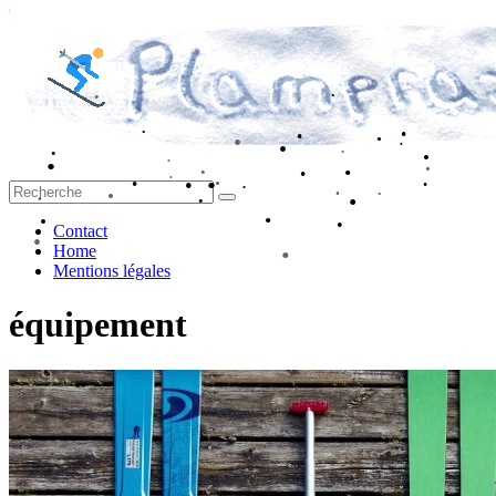
Passer
au
contenu
•
•
•
•
•
•
•
•
•
•
•
•
•
Plampraz.fr
•
•
•
•
•
•
•
•
•
•
•
•
•
•
•
•
•
Contact
•
Home
•
•
•
Mentions légales
•
•
équipement