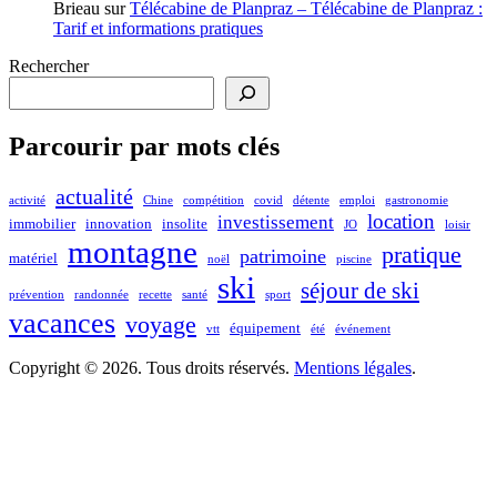
Brieau
sur
Télécabine de Planpraz – Télécabine de Planpraz :
Tarif et informations pratiques
Rechercher
Parcourir par mots clés
actualité
activité
Chine
compétition
covid
détente
emploi
gastronomie
location
investissement
immobilier
innovation
insolite
JO
loisir
montagne
pratique
patrimoine
matériel
noël
piscine
ski
séjour de ski
prévention
randonnée
recette
santé
sport
vacances
voyage
équipement
vtt
été
événement
Copyright © 2026. Tous droits réservés.
Mentions légales
.