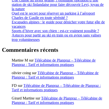
Une chasse au trésor géante, l’étonnante opération d’une
station de ski finlandaise pour faire découvrir Levi, joyau de
la nature
Quel est le secret pour réserver un parking à l’aéroport
Charles de Gaulle en toute sérénité ?
Escapades alpines : le guide pour dénicher votre futur gîte de
vacances
Sports d’hiver avec son chien : est-ce vraiment possible ?
Astuces pour partir au ski en train ou en avion sans valises
trop volumineuses
Commentaires récents
Martine M
sur
Télécabine de Planpraz – Télécabine de
Planpraz : Tarif et informations pratiques
olivier coing
sur
Télécabine de Planpraz – Télécabine de
Planpraz : Tarif et informations pratiques
FD
sur
Télécabine de Planpraz – Télécabine de Planpraz :
Tarif et informations pratiques
Girard Martine
sur
Télécabine de Planpraz – Télécabine de
Planpraz : Tarif et informations pratiques