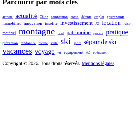
Parcourir par mots clés
actualité
activité
Chine
compétition
covid
détente
emploi
gastronomie
location
investissement
immobilier
innovation
insolite
JO
loisir
montagne
pratique
patrimoine
matériel
noël
piscine
ski
séjour de ski
prévention
randonnée
recette
santé
sport
vacances
voyage
équipement
vtt
été
événement
Copyright © 2026. Tous droits réservés.
Mentions légales
.