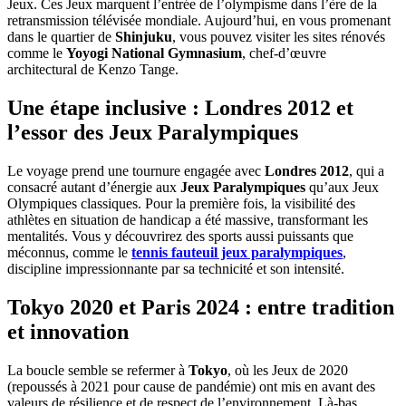
Jeux. Ces Jeux marquent l’entrée de l’olympisme dans l’ère de la
retransmission télévisée mondiale. Aujourd’hui, en vous promenant
dans le quartier de
Shinjuku
, vous pouvez visiter les sites rénovés
comme le
Yoyogi National Gymnasium
, chef-d’œuvre
architectural de Kenzo Tange.
Une étape inclusive : Londres 2012 et
l’essor des Jeux Paralympiques
Le voyage prend une tournure engagée avec
Londres 2012
, qui a
consacré autant d’énergie aux
Jeux Paralympiques
qu’aux Jeux
Olympiques classiques. Pour la première fois, la visibilité des
athlètes en situation de handicap a été massive, transformant les
mentalités. Vous y découvrirez des sports aussi puissants que
méconnus, comme le
tennis fauteuil jeux paralympiques
,
discipline impressionnante par sa technicité et son intensité.
Tokyo 2020 et Paris 2024 : entre tradition
et innovation
La boucle semble se refermer à
Tokyo
, où les Jeux de 2020
(repoussés à 2021 pour cause de pandémie) ont mis en avant des
valeurs de résilience et de respect de l’environnement. Là-bas,