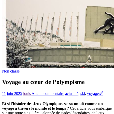
Non classé
Voyage au cœur de l’olympisme
11 juin 2025
louis
Aucun commentaire
actualité
,
ski
,
voyage
🖉
Et si l’histoire des Jeux Olympiques se racontait comme un
voyage à travers le monde et le temps ?
Cet article vous embarque
sur une route singulière, jalonnée de stades légendaires, de lieux