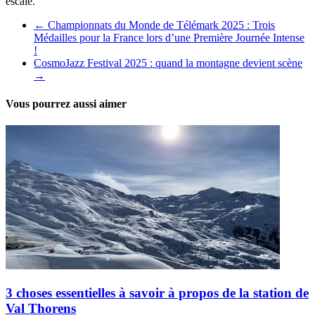
escale.
←
Championnats du Monde de Télémark 2025 : Trois
Médailles pour la France lors d’une Première Journée Intense
!
CosmoJazz Festival 2025 : quand la montagne devient scène
→
Vous pourrez aussi aimer
3 choses essentielles à savoir à propos de la station de
Val Thorens