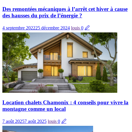
Des remontées mécaniques à l’arrêt cet hiver à cause
des hausses du prix de l’énergie ?
4 septembre 2022
25 décembre 2024
louis
0
🖉
Location chalets Chamonix : 4 conseils pour vivre la
montagne comme un local
7 août 2025
7 août 2025
louis
0
🖉