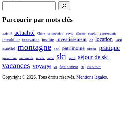
Parcourir par mots clés
actualité
activité
Chine
compétition
covid
détente
emploi
gastronomie
location
investissement
immobilier
innovation
insolite
JO
loisir
montagne
pratique
patrimoine
matériel
noël
piscine
ski
séjour de ski
prévention
randonnée
recette
santé
sport
vacances
voyage
équipement
vtt
été
événement
Copyright © 2026. Tous droits réservés.
Mentions légales
.