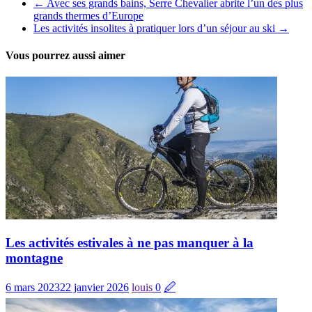
←
Avec ses grands bains, Serre Chevalier abrite l’un des plus
grands thermes d’Europe
Les activités insolites à pratiquer lors d’un séjour au ski
→
Vous pourrez aussi aimer
Les activités estivales à ne pas manquer à la
montagne
6 mars 2023
22 janvier 2026
louis
0
🖉