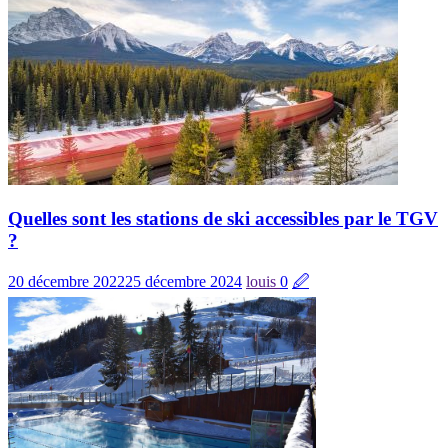
Quelles sont les stations de ski accessibles par le TGV
?
20 décembre 2022
25 décembre 2024
louis
0
🖉