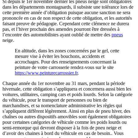
Si depuis le 1er novembre dernier les pneus neige sont obligatoires
dans les départements montagnards, il subsiste une tolérance lors de
cette première année d’obligation puisque aucune sanction ne sera
prononcée en cas de non respect de cette obligation, et les autorités
faisant preuve de pédagogie. Cependant cette clémence ne durera
pas, et l’hiver prochain des amendes pourront être dressées à
l’encontre des automobilistes ayant oublié de mettre des
pneus
neige.
En altitude, dans les zones concernées par le gel, cette
mesure vise à éviter les bouchons, accidents et
accrochages. Pour des renseignements concernant la
peinture de votre carrosserie rendez-vous sur le site
https://www.peinturecarrossier.fr
.
Chaque année du 1er novembre au 31 mars, pendant la période
hivernale, cette obligation s’appliquera et concernera aussi bien les
voitures, utilitaires, camping cars et poids lourds. Selon la catégorie
du véhicule, pour le transport de personnes ou bien de
marchandises, et sa nomenclature administrative les règles qui
s’appliquent diffèrent légèrement. Ainsi en plus de pneu hiver, des
chaînes ou autres dispositifs amovibles sont également obligatoires
pour certaines catégories de véhicule comme les poids lourds ou
semi-remorque qui devront disposer à la fois de pneu neige et
d’avoir des chaines à bord du véhicule en cas de besoin.. Vous