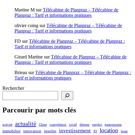
Martine M
sur
Télécabine de Planpraz – Télécabine de
Planpraz : Tarif et informations pratiques
olivier coing
sur
Télécabine de Planpraz – Télécabine de
Planpraz : Tarif et informations pratiques
FD
sur
Télécabine de Planpraz – Télécabine de Planpraz :
Tarif et informations pratiques
Girard Martine
sur
Télécabine de Planpraz – Télécabine de
Planpraz : Tarif et informations pratiques
Brieau
sur
Télécabine de Planpraz – Télécabine de Planpraz :
Tarif et informations pratiques
Rechercher
Parcourir par mots clés
actualité
activité
Chine
compétition
covid
détente
emploi
gastronomie
location
investissement
immobilier
innovation
insolite
JO
loisir