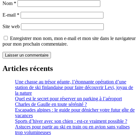
Nom
*
E-mail
*
Site web
Enregistrer mon nom, mon e-mail et mon site dans le navigateur
pour mon prochain commentaire.
Articles récents
Une chasse au trésor géante, l’étonnante opération d’une
station de ski finlandaise pour faire découvrir Levi, joyau de
la nature
Quel est le secret pour réserver un parking à l’aéroport
Charles de Gaulle en toute sérénité ?
Escapades alpines : le guide pour dénicher votre futur gîte de
vacances
Sports d’hiver avec son chien : est-ce vraiment possible ?
Astuces pour partir au ski en train ou en avion sans valises
trop volumineuses