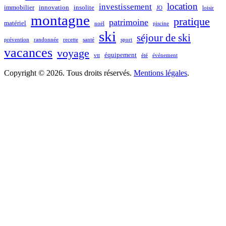
location
investissement
immobilier
innovation
insolite
JO
loisir
montagne
pratique
patrimoine
matériel
noël
piscine
ski
séjour de ski
prévention
randonnée
recette
santé
sport
vacances
voyage
équipement
vtt
été
événement
Copyright © 2026. Tous droits réservés.
Mentions légales
.