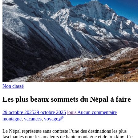
Non classé
Les plus beaux sommets du Népal à faire
29 octobre 2025
29 octobre 2025
louis
Aucun commentaire
montagne
,
vacances
,
voyage
🖉
Le Népal représente sans conteste l’une des destinations les plus
fascinantes pour les amateurs de haute montagne et de trekking. Ce