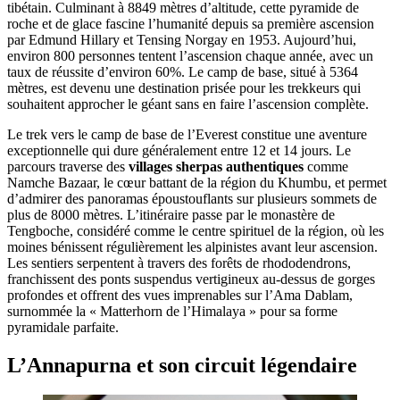
tibétain. Culminant à 8849 mètres d’altitude, cette pyramide de
roche et de glace fascine l’humanité depuis sa première ascension
par Edmund Hillary et Tensing Norgay en 1953. Aujourd’hui,
environ 800 personnes tentent l’ascension chaque année, avec un
taux de réussite d’environ 60%. Le camp de base, situé à 5364
mètres, est devenu une destination prisée pour les trekkeurs qui
souhaitent approcher le géant sans en faire l’ascension complète.
Le trek vers le camp de base de l’Everest constitue une aventure
exceptionnelle qui dure généralement entre 12 et 14 jours. Le
parcours traverse des
villages sherpas authentiques
comme
Namche Bazaar, le cœur battant de la région du Khumbu, et permet
d’admirer des panoramas époustouflants sur plusieurs sommets de
plus de 8000 mètres. L’itinéraire passe par le monastère de
Tengboche, considéré comme le centre spirituel de la région, où les
moines bénissent régulièrement les alpinistes avant leur ascension.
Les sentiers serpentent à travers des forêts de rhododendrons,
franchissent des ponts suspendus vertigineux au-dessus de gorges
profondes et offrent des vues imprenables sur l’Ama Dablam,
surnommée la « Matterhorn de l’Himalaya » pour sa forme
pyramidale parfaite.
L’Annapurna et son circuit légendaire