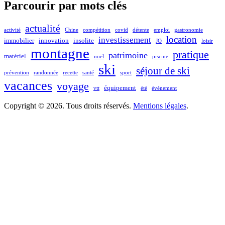
Parcourir par mots clés
actualité
activité
Chine
compétition
covid
détente
emploi
gastronomie
location
investissement
immobilier
innovation
insolite
JO
loisir
montagne
pratique
patrimoine
matériel
noël
piscine
ski
séjour de ski
prévention
randonnée
recette
santé
sport
vacances
voyage
équipement
vtt
été
événement
Copyright © 2026. Tous droits réservés.
Mentions légales
.