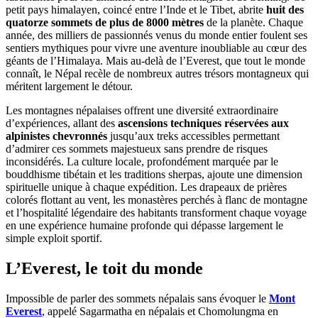
petit pays himalayen, coincé entre l’Inde et le Tibet, abrite
huit des
quatorze sommets de plus de 8000 mètres
de la planète. Chaque
année, des milliers de passionnés venus du monde entier foulent ses
sentiers mythiques pour vivre une aventure inoubliable au cœur des
géants de l’Himalaya. Mais au-delà de l’Everest, que tout le monde
connaît, le Népal recèle de nombreux autres trésors montagneux qui
méritent largement le détour.
Les montagnes népalaises offrent une diversité extraordinaire
d’expériences, allant des
ascensions techniques réservées aux
alpinistes chevronnés
jusqu’aux treks accessibles permettant
d’admirer ces sommets majestueux sans prendre de risques
inconsidérés. La culture locale, profondément marquée par le
bouddhisme tibétain et les traditions sherpas, ajoute une dimension
spirituelle unique à chaque expédition. Les drapeaux de prières
colorés flottant au vent, les monastères perchés à flanc de montagne
et l’hospitalité légendaire des habitants transforment chaque voyage
en une expérience humaine profonde qui dépasse largement le
simple exploit sportif.
L’Everest, le toit du monde
Impossible de parler des sommets népalais sans évoquer le
Mont
Everest
, appelé Sagarmatha en népalais et Chomolungma en