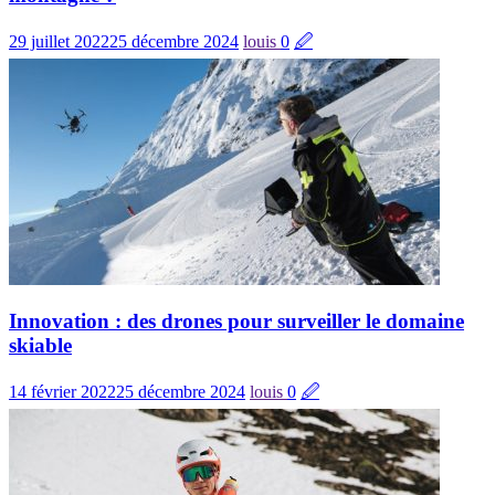
29 juillet 2022
25 décembre 2024
louis
0
🖉
Innovation : des drones pour surveiller le domaine
skiable
14 février 2022
25 décembre 2024
louis
0
🖉