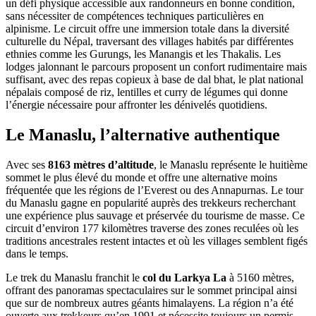
un défi physique accessible aux randonneurs en bonne condition,
sans nécessiter de compétences techniques particulières en
alpinisme. Le circuit offre une immersion totale dans la diversité
culturelle du Népal, traversant des villages habités par différentes
ethnies comme les Gurungs, les Manangis et les Thakalis. Les
lodges jalonnant le parcours proposent un confort rudimentaire mais
suffisant, avec des repas copieux à base de dal bhat, le plat national
népalais composé de riz, lentilles et curry de légumes qui donne
l’énergie nécessaire pour affronter les dénivelés quotidiens.
Le Manaslu, l’alternative authentique
Avec ses
8163 mètres d’altitude
, le Manaslu représente le huitième
sommet le plus élevé du monde et offre une alternative moins
fréquentée que les régions de l’Everest ou des Annapurnas. Le tour
du Manaslu gagne en popularité auprès des trekkeurs recherchant
une expérience plus sauvage et préservée du tourisme de masse. Ce
circuit d’environ 177 kilomètres traverse des zones reculées où les
traditions ancestrales restent intactes et où les villages semblent figés
dans le temps.
Le trek du Manaslu franchit le
col du Larkya La
à 5160 mètres,
offrant des panoramas spectaculaires sur le sommet principal ainsi
que sur de nombreux autres géants himalayens. La région n’a été
ouverte aux trekkeurs qu’en 1991 et nécessite toujours un permis